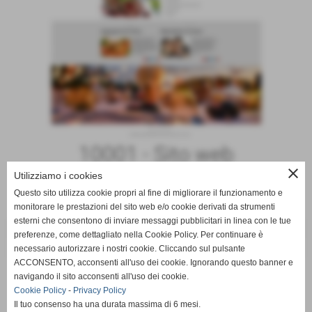
10001 - Sito web
Presentazione
close
Utilizziamo i cookies
cod.:
SW10001-aziendadiservizi
-
I modelli
Questo sito utilizza cookie propri al fine di migliorare il funzionamento e
monitorare le prestazioni del sito web e/o cookie derivati da strumenti
esterni che consentono di inviare messaggi pubblicitari in linea con le tue
€ 39,00
preferenze, come dettagliato nella Cookie Policy. Per continuare è
necessario autorizzare i nostri cookie. Cliccando sul pulsante
iva esc.
ACCONSENTO, acconsenti all'uso dei cookie. Ignorando questo banner e
navigando il sito acconsenti all'uso dei cookie.
Cookie Policy
-
Privacy Policy
GUARDA IL DEMO
PROVA
Il tuo consenso ha una durata massima di 6 mesi.