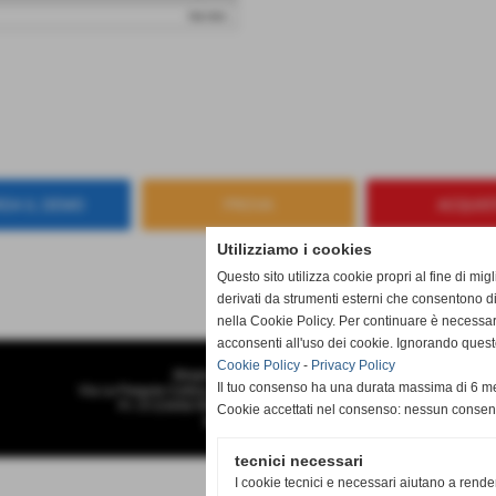
iva esc.
DA IL DEMO
PROVA
ACQUIS
Utilizziamo i cookies
Questo sito utilizza cookie propri al fine di mi
derivati da strumenti esterni che consentono di
nella Cookie Policy. Per continuare è necessa
acconsenti all'uso dei cookie. Ignorando quest
Cookie Policy
-
Privacy Policy
Sitopiu.it di Fabio Rontini
Il tuo consenso ha una durata massima di 6 me
Via Le Pergole Collina, 6 - 50032 - Borgo San Lorenzo (FI)
P.I. 01234567890 C.F RNTFBA78B15D612Z
Cookie accettati nel consenso: nessun conse
info@sitopiu.it
tecnici necessari
I cookie tecnici e necessari aiutano a rende