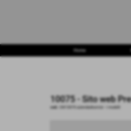
Home
10075 - Sito web Pr
cod.:
SW10075-aziendadiservizi
-
I modelli