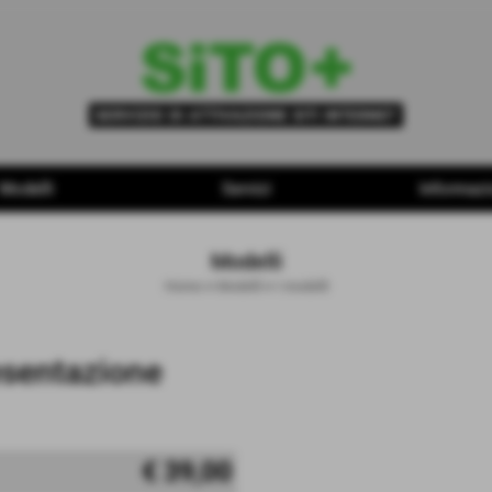
Modelli
Servizi
Informazi
Modelli
Home
>
Modelli
>
I modelli
esentazione
€ 39,00