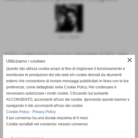
Marco Rontini
Grafico pubblicitario, si occupa, nell'ambito di Sito+, della
close
Utilizziamo i cookies
realizzazione e ritocco delle immagini, della preparazione
dei video e della personalizzazione grafica dei siti richiesti,
Questo sito utilizza cookie propri al fine di migliorare il funzionamento e
nonchè della realizzazione dei servizi fotografici.
monitorare le prestazioni del sito web e/o cookie derivati da strumenti
esterni che consentono di inviare messaggi pubblicitari in linea con le tue
preferenze, come dettagliato nella Cookie Policy. Per continuare è
E-mail: grafico@sitopiu.it
necessario autorizzare i nostri cookie. Cliccando sul pulsante
ACCONSENTO, acconsenti all'uso dei cookie. Ignorando questo banner e
navigando il sito acconsenti all'uso dei cookie.
Andrea Anforini, giornalista e
Cookie Policy
-
Privacy Policy
copywriter
Il tuo consenso ha una durata massima di 6 mesi.
Cookie accettati nel consenso: nessun consenso
Attivo da 2 anni come giornalista e copywriter, per Sito+ si