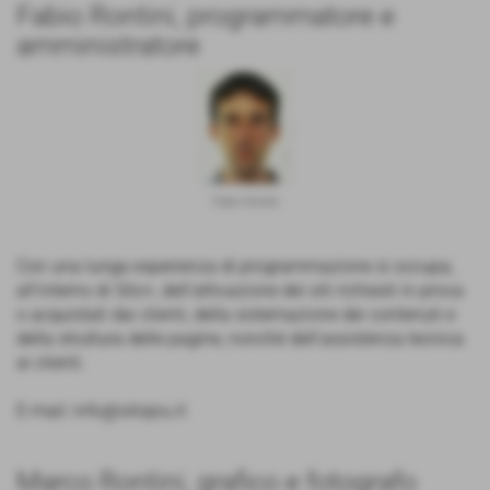
Fabio Rontini, programmatore e
amministratore
Fabio Rontini
Con una lunga esperienza di programmazione si occupa,
all'interno di Sito+, dell'attivazione dei siti richiesti in prova
o acquistati dai clienti, della sistemazione dei contenuti e
della struttura delle pagine, nonchè dell'assistenza tecnica
ai clienti.
E-mail: info@sitopiu.it
Marco Rontini, grafico e fotografo